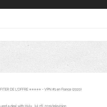
! PROFITER DE L'OFFRE ⭐⭐⭐⭐⭐ - VPN #1 en France (2020)
and a deal with Hulu. Jul 26, 2019 television