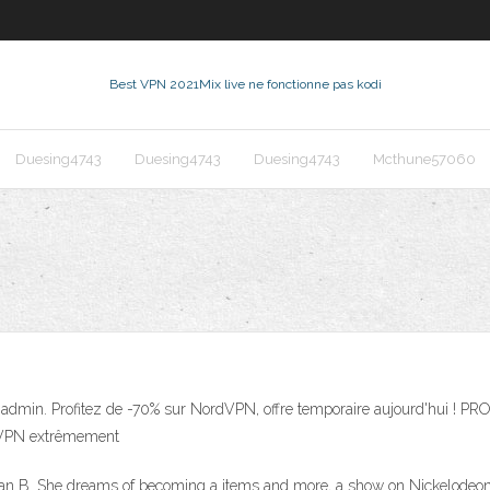
Best VPN 2021
Mix live ne fonctionne pas kodi
Duesing4743
Duesing4743
Duesing4743
Mcthune57060
r admin. Profitez de -70% sur NordVPN, offre temporaire aujourd'hui 
e VPN extrêmement
f Plan B. She dreams of becoming a items and more, a show on Nickelodeon 