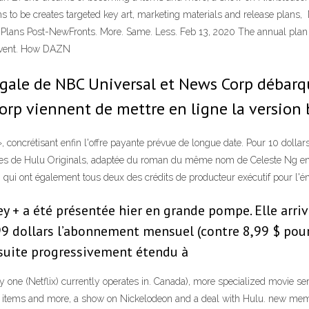
ms to be creates targeted key art, marketing materials and release plans
ans Post-NewFronts. More. Same. Less. Feb 13, 2020 The annual plan is a
V event. How DAZN
légale de NBC Universal et News Corp débar
orp viennent de mettre en ligne la version 
 concrétisant enfin l'offre payante prévue de longue date. Pour 10 dollar
arties de Hulu Originals, adaptée du roman du même nom de Celeste Ng en 
ui ont également tous deux des crédits de producteur exécutif pour l'é
y + a été présentée hier en grande pompe. Elle arri
,99 dollars l’abonnement mensuel (contre 8,99 $ pour 
suite progressivement étendu à
 one (Netflix) currently operates in. Canada), more specialized movie ser
a items and more, a show on Nickelodeon and a deal with Hulu. new memb