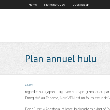
Home
Mcthune57060
Duesing4743
Plan annuel hulu
Guest
regarder hulu japan 2019 avec nordvpn. 3 mai 2020 pa
Enregistré au Panama, NordVPN est un fournisseur d
Dec 18, 2019 Anastasia, at least, is already thinking o