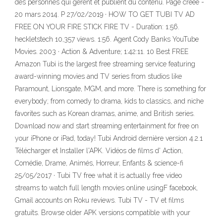
des personnes qui gèrent et publient du contenu. Page créée -
20 mars 2014. P 27/02/2019 · HOW TO GET TUBI TV AD
FREE ON YOUR FIRE STICK FIRE TV - Duration: 1:56.
heckletstech 10,357 views. 1:56. Agent Cody Banks YouTube
Movies. 2003 · Action & Adventure; 1:42:11. 10 Best FREE
Amazon Tubi is the largest free streaming service featuring
award-winning movies and TV series from studios like
Paramount, Lionsgate, MGM, and more. There is something for
everybody; from comedy to drama, kids to classics, and niche
favorites such as Korean dramas, anime, and British series.
Download now and start streaming entertainment for free on
your iPhone or iPad, today! Tubi Android dernière version 4.2.1
Télécharger et Installer l'APK. Vidéos de films d' Action,
Comédie, Drame, Animés, Horreur, Enfants & science-fi
25/05/2017 · Tubi TV free what it is actually free video
streams to watch full length movies online usingF facebook,
Gmail accounts on Roku reviews. Tubi TV - TV et films
gratuits. Browse older APK versions compatible with your