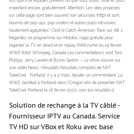
vos sports et équipes préférés où que vous soyez situé et, plus
important encore, gratuitement. Attention: Les sites proposés
sur cette page sont bien souvent non sécurisés (http) et sont
bourrés de pop-ups, pop-unders et autres pubs intrusives
hautement agaçantes ! C’est le Catch American: Raw sur AB 1:
Regardez ce programme sur Molotov, l'app gratuite pour
regarder la TV en direct et en replay RAWzumé du 24 février
WWE RAW Winnipeg, Canada Les commentateurs sont Tom
Phillips, Jerry Lawler et Byron Saxton. – Le show s’ouvre sur
une vidéo News • Résultats Résultats complets de NXT
TakeOver : Portland. il y a 5 mois. Ajouter un commentaire. La
WWE s’arrêtait à Portland dans l’Oregon afin de présenter NXT
TakeOver Portland le 16 février 2020, voici les résultats d
Solution de rechange à la TV câblé -
Fournisseur IPTV au Canada. Service
TV HD sur VBox et Roku avec base