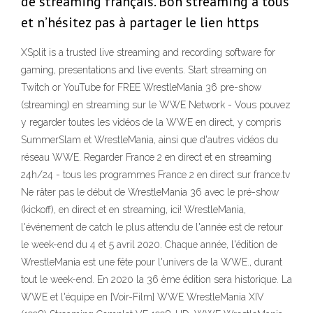
de streaming français. Bon streaming à tous
et n’hésitez pas à partager le lien https
XSplit is a trusted live streaming and recording software for
gaming, presentations and live events. Start streaming on
Twitch or YouTube for FREE WrestleMania 36 pre-show
(streaming) en streaming sur le WWE Network - Vous pouvez
y regarder toutes les vidéos de la WWE en direct, y compris
SummerSlam et WrestleMania, ainsi que d'autres vidéos du
réseau WWE. Regarder France 2 en direct et en streaming
24h/24 - tous les programmes France 2 en direct sur france.tv
Ne râter pas le début de WrestleMania 36 avec le pré-show
(kickoff), en direct et en streaming, ici! WrestleMania,
l'événement de catch le plus attendu de l'année est de retour
le week-end du 4 et 5 avril 2020. Chaque année, l'édition de
WrestleMania est une fête pour l'univers de la WWE., durant
tout le week-end. En 2020 la 36 ème édition sera historique. La
WWE et l'équipe en [Voir-Film] WWE WrestleMania XIV